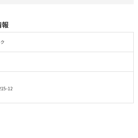
情報
ック
5-12