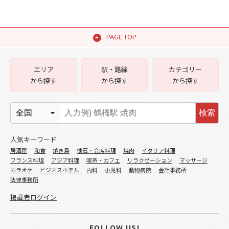
PAGE TOP
エリア
駅・路線
カテゴリー
から探す
から探す
から探す
検索
人気キーワード
居酒屋
和食
焼き鳥
懐石・会席料理
焼肉
イタリア料理
フランス料理
アジア料理
喫茶・カフェ
リラクゼーション
マッサージ
カラオケ
ビジネスホテル
内科
小児科
動物病院
会計事務所
法律事務所
掲載者ログイン
FOLLOW US!