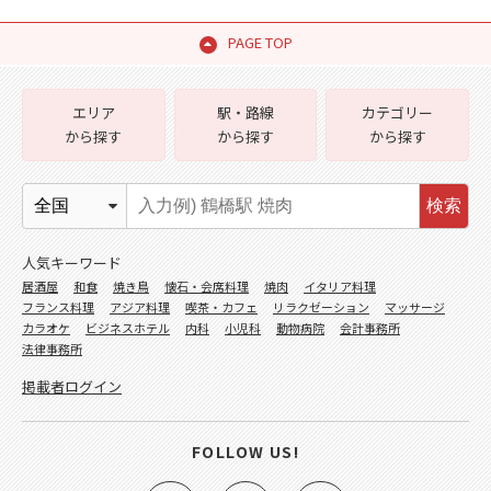
PAGE TOP
エリア
駅・路線
カテゴリー
から探す
から探す
から探す
検索
人気キーワード
居酒屋
和食
焼き鳥
懐石・会席料理
焼肉
イタリア料理
フランス料理
アジア料理
喫茶・カフェ
リラクゼーション
マッサージ
カラオケ
ビジネスホテル
内科
小児科
動物病院
会計事務所
法律事務所
掲載者ログイン
FOLLOW US!