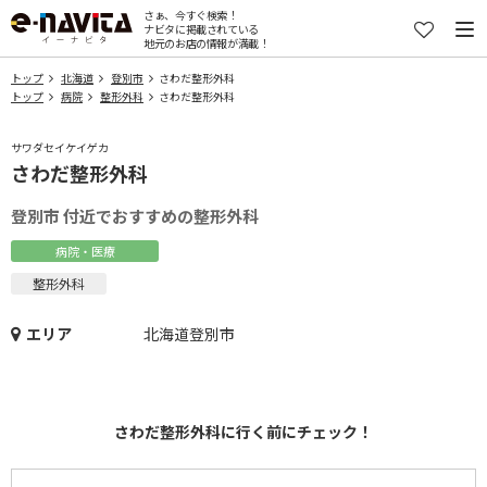
さぁ、今すぐ検索！
ナビタに掲載されている
地元のお店の情報が満載！
トップ
北海道
登別市
さわだ整形外科
トップ
病院
整形外科
さわだ整形外科
サワダセイケイゲカ
さわだ整形外科
登別市 付近でおすすめの整形外科
病院・医療
整形外科
エリア
北海道登別市
さわだ整形外科に行く前にチェック！