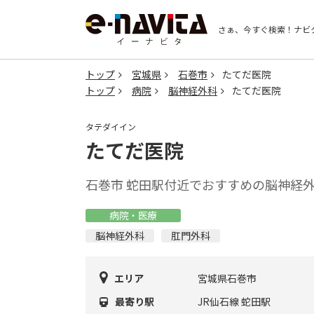
さぁ、今すぐ検索！
ナビ
トップ
宮城県
石巻市
たてだ医院
トップ
病院
脳神経外科
たてだ医院
タテダイイン
たてだ医院
石巻市 蛇田駅付近でおすすめの脳神経
病院・医療
脳神経外科
肛門外科
エリア
宮城県石巻市
最寄り駅
JR仙石線 蛇田駅