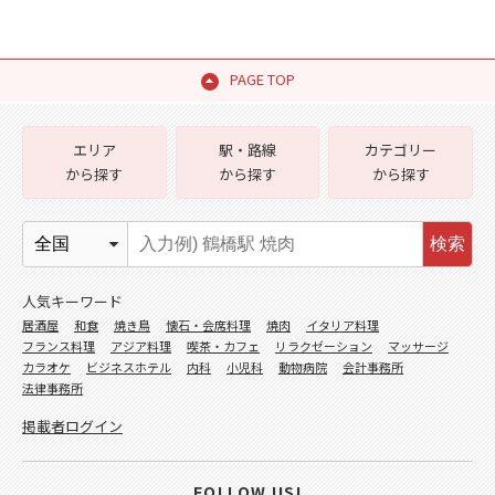
PAGE TOP
エリア
駅・路線
カテゴリー
から探す
から探す
から探す
検索
人気キーワード
居酒屋
和食
焼き鳥
懐石・会席料理
焼肉
イタリア料理
フランス料理
アジア料理
喫茶・カフェ
リラクゼーション
マッサージ
カラオケ
ビジネスホテル
内科
小児科
動物病院
会計事務所
法律事務所
掲載者ログイン
FOLLOW US!