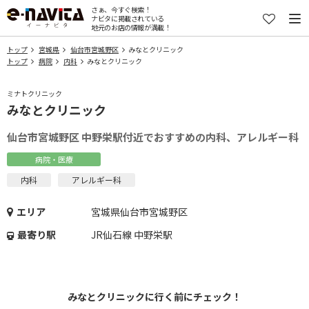
さぁ、今すぐ検索！
ナビタに掲載されている
地元のお店の情報が満載！
トップ
宮城県
仙台市宮城野区
みなとクリニック
トップ
病院
内科
みなとクリニック
ミナトクリニック
みなとクリニック
仙台市宮城野区 中野栄駅付近でおすすめの内科、アレルギー科
病院・医療
内科
アレルギー科
エリア
宮城県仙台市宮城野区
最寄り駅
JR仙石線 中野栄駅
みなとクリニックに行く前にチェック！