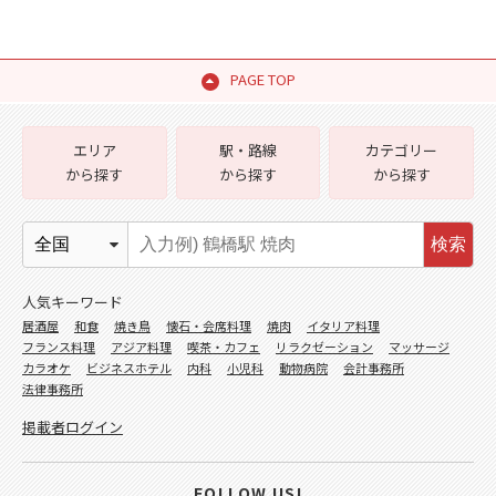
PAGE TOP
エリア
駅・路線
カテゴリー
から探す
から探す
から探す
検索
人気キーワード
居酒屋
和食
焼き鳥
懐石・会席料理
焼肉
イタリア料理
フランス料理
アジア料理
喫茶・カフェ
リラクゼーション
マッサージ
カラオケ
ビジネスホテル
内科
小児科
動物病院
会計事務所
法律事務所
掲載者ログイン
FOLLOW US!