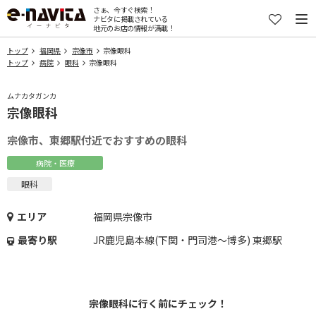
さぁ、今すぐ検索！
ナビタに掲載されている
地元のお店の情報が満載！
トップ
福岡県
宗像市
宗像眼科
トップ
病院
眼科
宗像眼科
ムナカタガンカ
宗像眼科
宗像市、東郷駅付近でおすすめの眼科
病院・医療
眼科
エリア
福岡県宗像市
最寄り駅
JR鹿児島本線(下関・門司港～博多) 東郷駅
宗像眼科に行く前にチェック！