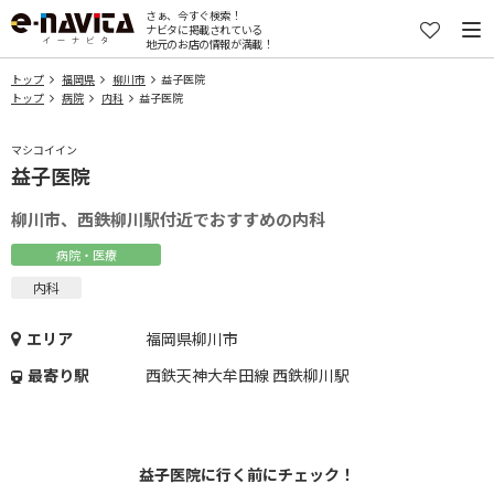
さぁ、今すぐ検索！
ナビタに掲載されている
地元のお店の情報が満載！
トップ
福岡県
柳川市
益子医院
トップ
病院
内科
益子医院
マシコイイン
益子医院
柳川市、西鉄柳川駅付近でおすすめの内科
病院・医療
内科
エリア
福岡県柳川市
最寄り駅
西鉄天神大牟田線 西鉄柳川駅
益子医院に行く前にチェック！