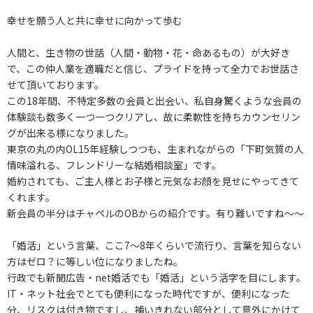
幸せを願う人と共に幸せに向かって歩む
人間と、生き物の世話（人間・動物・花・命あるもの）が大好き
で、この仲人業を適職だと信じ、プライドを持って全力でお世話さ
せて頂いております。
この18年間、不特定多数の会員と出会い、私自身驚くような会員の
体験談も数多く一つ一つクリアし、故に柔軟性を持ちカウンセリン
グが出来る様になりました。
東京の丸の内OL15年経験しつつも、生まれながらの「下町気質の人
情味溢れる、フレンドリーな結婚相談室」です。
婚約されても、ご主人様とお子様と元気なお顔を見せにやってきて
くれます。
新会員の半分はチャペルのOBからの紹介です。有り難いですね～～
「婚活」という言葉、ここ7～8年くらいで流行り、言葉を知らない
方はゼロ？に等しい位になりましたね。
行政でも新聞広告・net婚活でも「婚活」という活字を目にします。
IT・ネット社会でとても便利になった時代ですが、便利になった
分、リスクは付き物ですし、補いきれない部分として意外にかけて