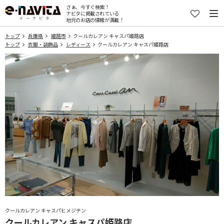
さぁ、今すぐ検索！
ナビタに掲載されている
地元のお店の情報が満載！
トップ
兵庫県
姫路市
クールカレアン キャスパ姫路店
トップ
衣服・装飾品
レディース
クールカレアン キャスパ姫路店
クールカレアン キャスパヒメジテン
クールカレアン キャスパ姫路店