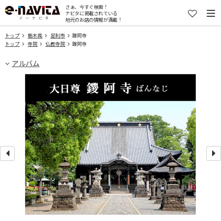
さぁ、今すぐ検索！
ナビタに掲載されている
地元のお店の情報が満載！
トップ
栃木県
足利市
鑁阿寺
トップ
寺院
仏教寺院
鑁阿寺
アルバム