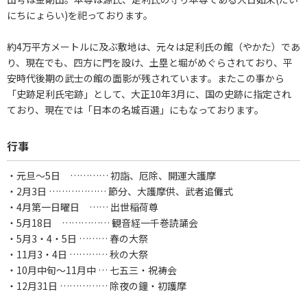
にちにょらい)を祀っております。
約4万平方メートルに及ぶ敷地は、元々は足利氏の館（やかた）であ
り、現在でも、四方に門を設け、土塁と堀がめぐらされており、平
安時代後期の武士の館の面影が残されています。またこの事から
「史跡足利氏宅跡」として、大正10年3月に、国の史跡に指定され
ており、現在では「日本の名城百選」にもなっております。
行事
・元旦～5日 ………… 初詣、厄除、開運大護摩
・2月3日 ……………… 節分、大護摩供、武者追儺式
・4月第一日曜日 …… 出世稲荷尊
・5月18日 …………… 観音経一千巻読誦会
・5月3・4・5日 ……… 春の大祭
・11月3・4日 ………… 秋の大祭
・10月中旬～11月中 … 七五三・祝祷会
・12月31日 …………… 除夜の鐘・初護摩