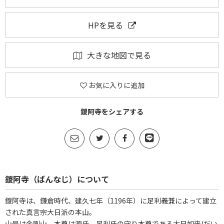
HPを見る
大きな地図で見る
お気に入りに追加
鑁阿寺をシェアする
鑁阿寺（ばんなじ）について
鑁阿寺は、鎌倉時代、建久七年（1196年）に足利義兼によって建立
された真言宗大日派の本山。
山号は金剛山。本尊は源氏、足利氏の守り本尊である大日如来(だい