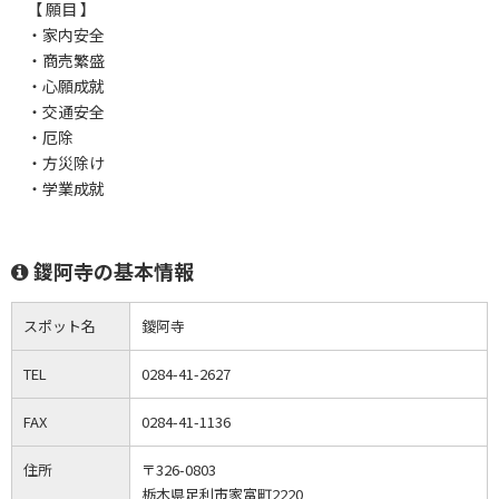
【 願目 】
・家内安全
・商売繁盛
・心願成就
・交通安全
・厄除
・方災除け
・学業成就
鑁阿寺の基本情報
スポット名
鑁阿寺
TEL
0284-41-2627
FAX
0284-41-1136
住所
〒326-0803
栃木県足利市家富町2220