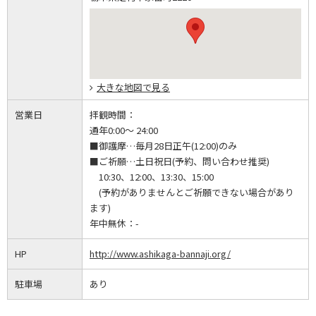
大きな地図で見る
営業日
拝観時間：
通年0:00～ 24:00
■御護摩…毎月28日正午(12:00)のみ
■ご祈願…土日祝日(予約、問い合わせ推奨)
10:30、12:00、13:30、15:00
(予約がありませんとご祈願できない場合があり
ます)
年中無休：
-
HP
http://www.ashikaga-bannaji.org/
駐車場
あり