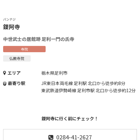
バンナジ
鑁阿寺
中世武士の居館跡 足利一門の氏寺
寺院
仏教寺院
エリア
栃木県足利市
最寄り駅
JR東日本両毛線 足利駅 北口から徒歩約8分
東武鉄道伊勢崎線 足利市駅 北口から徒歩約12分
鑁阿寺に行く前にチェック！
0284-41-2627