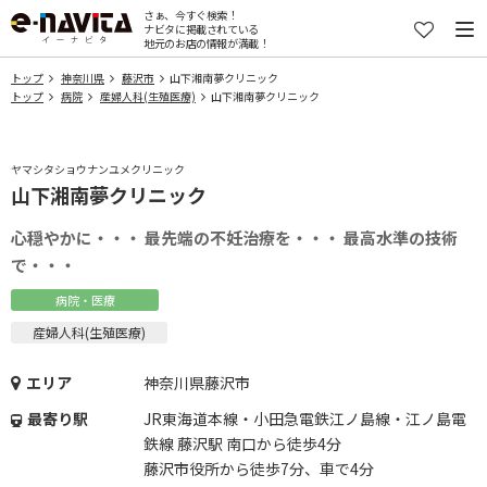
さぁ、今すぐ検索！
ナビタに掲載されている
地元のお店の情報が満載！
トップ
神奈川県
藤沢市
山下湘南夢クリニック
トップ
病院
産婦人科(生殖医療)
山下湘南夢クリニック
ヤマシタショウナンユメクリニック
山下湘南夢クリニック
心穏やかに・・・ 最先端の不妊治療を・・・ 最高水準の技術
で・・・
病院・医療
産婦人科(生殖医療)
エリア
神奈川県藤沢市
最寄り駅
JR東海道本線・小田急電鉄江ノ島線・江ノ島電
鉄線 藤沢駅 南口から徒歩4分
藤沢市役所から徒歩7分、車で4分