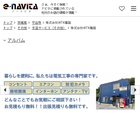
さぁ、今すぐ検索！
ナビタに掲載されている
地元のお店の情報が満載！
トップ
茨城県
守谷市
株式会社WTK電設
トップ
その他
生活サービス（その他）
株式会社WTK電設
アルバム