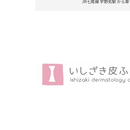
JR七尾線 宇野気駅 から車