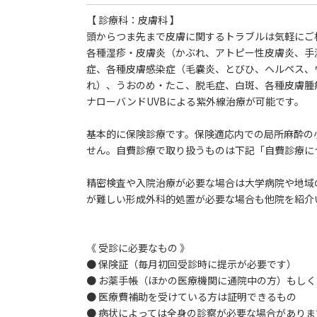
【 診療科：皮膚科 】
頭からつま先まで皮膚に関するトラブルは気軽にご
各種湿疹・皮膚炎（かぶれ、アトピー性皮膚炎、手
症、各種皮膚感染症（毛嚢炎、とびひ、ヘルペス、
れ）、うおのめ・たこ、脱毛症、白斑、各種皮膚腫
ナローバンドUVBによる紫外線治療が可能です。
基本的に保険診療です。保険適応内での局所麻酔の
せん。自費診療で取り扱うものは下記「自費診療に
精密検査や入院治療が必要な場合は大学病院や地域
が難しい形成外科的処置が必要な場合も他院を紹介
《 受診に必要なもの 》
● 保険証（毎月初回受診時に提示が必要です）
● お薬手帳（ほかの医療機関に通院中の方）もし
● 医療費補助を受けている方は証明できるもの
● 病状によっては全身の診察が必要な場合があり