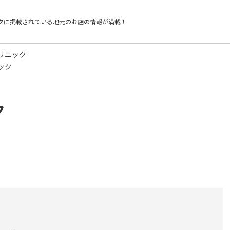
タに掲載されている
地元のお店の情報が満載！
リニック
ック
ク