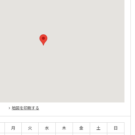
地図を印刷する
月
火
水
木
金
土
日