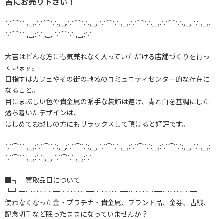
吉にお売り下さい！
∵⌒∵:,_,:∵⌒∵:,_,:∵⌒∵:,_,:∵⌒∵:,_,:∵⌒∵:,_,:∵⌒∵:,_,:∵:,_,:
∵⌒∵:,_,:∵:,_,:∵⌒∵:,_,:∵
大吉はどんな方にも気兼ねなく入っていただける店舗づくりを行っ
ています。
目指すはカフェやその街の地域のコミュニティセンター的な存在に
なること。
目にまぶしい色や貴金属の派手な装飾は避け、青と白を基調にした
落ち着いたデザインは、
はじめてお越しの方にもリラックスして頂けると好評です。
∵⌒∵:,_,:∵⌒∵:,_,:∵⌒∵:,_,:∵⌒∵:,_,:∵⌒∵:,_,:∵⌒∵:,_,:∵:,_,:
∵⌒∵:,_,:∵:,_,:∵⌒∵:,_,:∵
■┓ 買取品目について
┗┛━…‥‥…━…‥‥…━…‥‥…━…‥‥…━…‥‥…━
使わなくなった金・プラチナ・貴金属、ブランド品、金券、古銭、
記念切手など眠ったままになっていませんか？