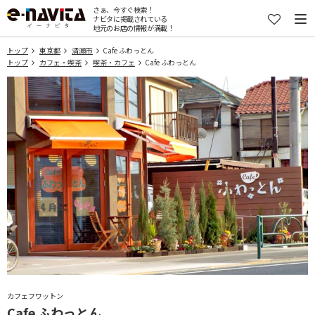
さぁ、今すぐ検索！
ナビタに掲載されている
地元のお店の情報が満載！
トップ
東京都
清瀬市
Cafe ふわっとん
トップ
カフェ・喫茶
喫茶・カフェ
Cafe ふわっとん
カフェフワットン
Cafe ふわっとん