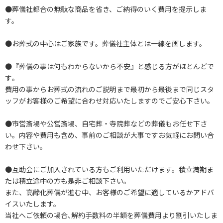
●葬儀社都合の無駄な商品を省き、ご納得のいく費用を提示しま
す。
●お葬式の中心はご家族です。葬儀社主体とは一線を画します。
●『葬儀の事は何もわからないから不安』と感じる方がほとんどで
す｡
費用の事からお葬式の流れのご説明まで最初から最後まで同じスタ
ッフがお客様のご希望に合わせ対応いたしますのでご安心下さい｡
●市営斎場や公営斎場、自宅葬・寺院葬などの葬儀もお任せ下さ
い。内容や費用も含め、事前のご相談が大事ですお気軽にお問い合
わせ下さい。
●互助会にご加入されている方もご利用いただけます。積立満期ま
たは積立途中の方も是非ご相談下さい。
また、高齢化葬儀が進む中、お客様のご希望に適しているかアドバ
イスいたします。
当社へご依頼の場合､解約手数料の半額を葬儀費用より割引いたしま