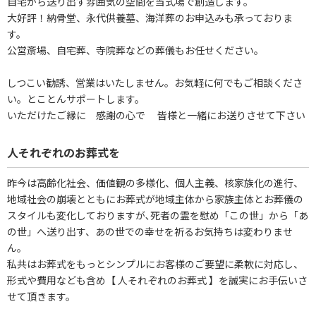
自宅から送り出す雰囲気の空間を当式場で創造します。
大好評！納骨堂、永代供養墓、海洋葬のお申込みも承っておりま
す。
公営斎場、自宅葬、寺院葬などの葬儀もお任せください。
しつこい勧誘、営業はいたしません。お気軽に何でもご相談くださ
い。とことんサポートします。
いただけたご縁に 感謝の心で 皆様と一緒にお送りさせて下さい
人それぞれのお葬式を
昨今は高齢化社会、価値観の多様化、個人主義、核家族化の進行、
地域社会の崩壊とともにお葬式が地域主体から家族主体とお葬儀の
スタイルも変化しておりますが､死者の霊を慰め「この世」から「あ
の世」へ送り出す、あの世での幸せを祈るお気持ちは変わりませ
ん。
私共はお葬式をもっとシンプルにお客様のご要望に柔軟に対応し、
形式や費用なども含め【 人それぞれのお葬式 】を誠実にお手伝いさ
せて頂きます。