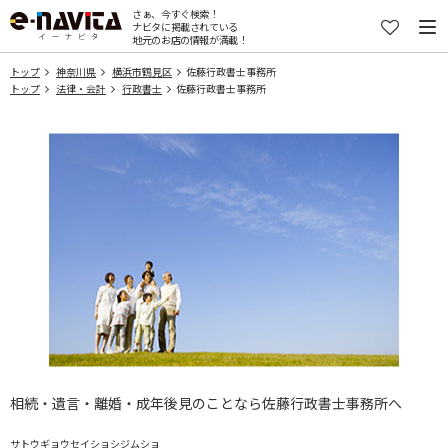
さぁ、今すぐ検索！
ナビタに掲載されている
地元のお店の情報が満載！
トップ
神奈川県
横浜市鶴見区
佐藤行政書士事務所
トップ
法律・会計
行政書士
佐藤行政書士事務所
相続・遺言・離婚・成年後見のことなら佐藤行政書士事務所へ
サトウギョウセイショシジムショ