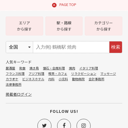
PAGE TOP
エリア
駅・路線
カテゴリー
から探す
から探す
から探す
検索
人気キーワード
居酒屋
和食
焼き鳥
懐石・会席料理
焼肉
イタリア料理
フランス料理
アジア料理
喫茶・カフェ
リラクゼーション
マッサージ
カラオケ
ビジネスホテル
内科
小児科
動物病院
会計事務所
法律事務所
掲載者ログイン
FOLLOW US!