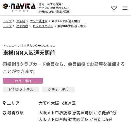
さぁ、今すぐ検索！
ナビタに掲載されている
地元のお店の情報が満載！
トップ
大阪府
大阪市浪速区
東横INN大阪通天閣前
トップ
宿泊施設
ビジネスホテル
東横INN大阪通天閣前
トウヨコインオオサカツウテンカクマエ
東横INN大阪通天閣前
東横INNクラブカード会員なら、会員価格でお部屋を確保する
ことができます。
旅行・宿泊
ビジネスホテル
シティホテル
エリア
大阪府大阪市浪速区
最寄り駅
大阪メトロ堺筋線 恵美須町駅 から徒歩7分
大阪メトロ各線 動物園前駅 から徒歩5分