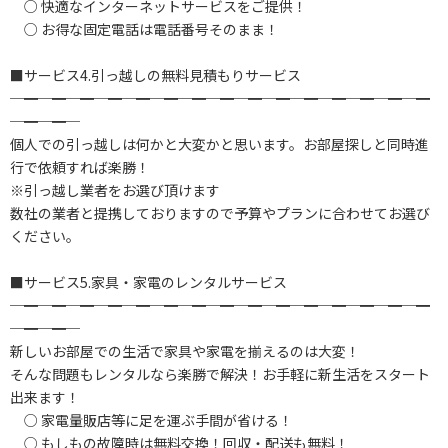
○ 快適なインターネットサービスをご提供！
○ お得な固定電話は電話番号そのまま！
■サービス4.引っ越しの無料見積もりサービス
─━─━─━─━─━─━─━─━─━─━─━─━─━─━─━
─━─━─
個人での引っ越しは何かと大変かと思います。お部屋探しと同時進
行で依頼すれば楽勝！
※引っ越し業者をお選び頂けます
数社の業者と提携しておりますので予算やプランに合わせてお選び
ください。
■サービス5.家具・家電のレンタルサービス
─━─━─━─━─━─━─━─━─━─━─━─━─━─━─━
─━─━─
新しいお部屋での生活で家具や家電を揃えるのは大変！
そんな問題もレンタルなら楽勝で解決！お手軽に新生活をスタート
出来ます！
○ 家電量販店等に足を運ぶ手間が省ける！
○ もしもの故障時は無料交換！回収・配送も無料！