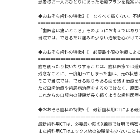
患者様お一人おひとりにあった治療プランを提案い
◆おおぞら歯科の特徴3《 なるべく痛くない、不
========================================
「歯医者は痛いところ」そのようにお考えではあり
当院では、できるだけ痛みの少ない治療を心がけて
◆おおぞら歯科の特徴4《 必要最小限の治療によ
========================================
歯を削ったり抜いたりすることは、歯科医療では避
残念なことに、一度削ってしまった歯は、元の状態
そこで当院では、できる限り今ある歯を残す治療を
ただ虫歯治療や歯周病治療をするのではなく、原因
これからの口腔内の健康が長く続くような歯科医療
◆おおぞら歯科の特徴5《 最新歯科用CTによる最
========================================
最新歯科用CTは、必要最小限のX線量で鮮明で精密
また歯科用CTはエックス線の被曝量も少ないこと