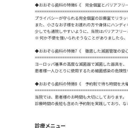
◆おおぞら歯科の特徴6《 完全個室とバリアフリ
========================================
プライバシーが守られる完全個室の診療室でリラッ
また、小さなお子様をお連れの方や身体にハンディ
少しでも通院しやすいように、当院はバリアフリー
※ 何か不便を強いられそうなことがありましたら
◆おおぞら歯科の特徴7《 徹底した滅菌管理の安
========================================
ヨーロッパ基準の高度な滅菌器で滅菌した器具を、
患者様一人ひとりに使用するため細菌感染の危険性
◆おおぞら歯科の特徴8《 予約制で待ち時間を大
========================================
当院では、患者様のお時間も大切にしております。
診療時間の長短も含めた予約制を実践しており、な
診療メニュー