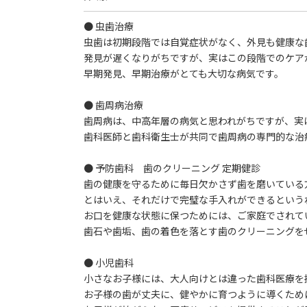
● 虫歯治療
虫歯は初期段階では自覚症状がなく、外見も健康な
発見が遅くなりがちですが、実はこの段階でのケア
早期発見、早期治療がとても大切な病気です。
● 歯周病治療
歯周病は、中高年層の病気と思われがちですが、実
歯科医師と歯科衛生士が共同で歯周病の専門的な治
● 予防歯科 歯のクリーニング 定期健診
歯の健康を守るために毎日欠かさず歯を磨いている
とはいえ、それだけで完璧な手入れができるという
お口を健康な状態に保つためには、ご家庭でされて
歯石や歯垢、歯の着色を落とす歯のクリーニングを
● 小児歯科
小さなお子様には、大人向けとは違った歯科医療を
お子様の歯が丈夫に、健やかに育つように導くため