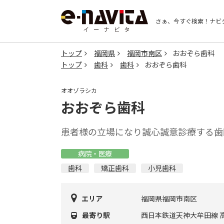
さぁ、今すぐ検索！
ナビ
トップ
福岡県
福岡市南区
おおぞら歯科
トップ
歯科
歯科
おおぞら歯科
オオゾラシカ
おおぞら歯科
患者様の立場になり誠心誠意診療する歯
病院・医療
歯科
矯正歯科
小児歯科
エリア
福岡県福岡市南区
最寄り駅
西日本鉄道天神大牟田線 高