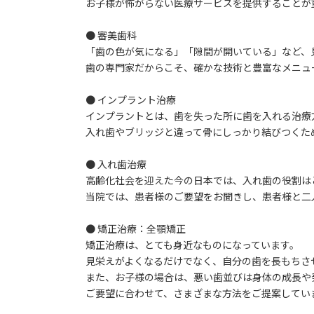
お子様が怖がらない医療サービスを提供することが
● 審美歯科
「歯の色が気になる」「隙間が開いている」など、
歯の専門家だからこそ、確かな技術と豊富なメニュ
● インプラント治療
インプラントとは、歯を失った所に歯を入れる治療
入れ歯やブリッジと違って骨にしっかり結びつくた
● 入れ歯治療
高齢化社会を迎えた今の日本では、入れ歯の役割は
当院では、患者様のご要望をお聞きし、患者様と二
● 矯正治療：全顎矯正
矯正治療は、とても身近なものになっています。
見栄えがよくなるだけでなく、自分の歯を長もちさ
また、お子様の場合は、悪い歯並びは身体の成長や
ご要望に合わせて、さまざまな方法をご提案してい