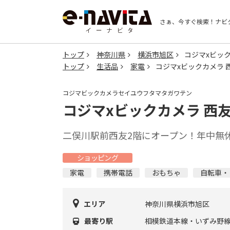
さぁ、今すぐ検索！
ナビ
トップ
神奈川県
横浜市旭区
コジマxビッ
トップ
生活品
家電
コジマxビックカメラ 
コジマビックカメラセイユウフタマタガワテン
コジマxビックカメラ 西
二俣川駅前西友2階にオープン！年中無
ショッピング
家電
携帯電話
おもちゃ
自転車・
エリア
神奈川県横浜市旭区
最寄り駅
相模鉄道本線・いずみ野線