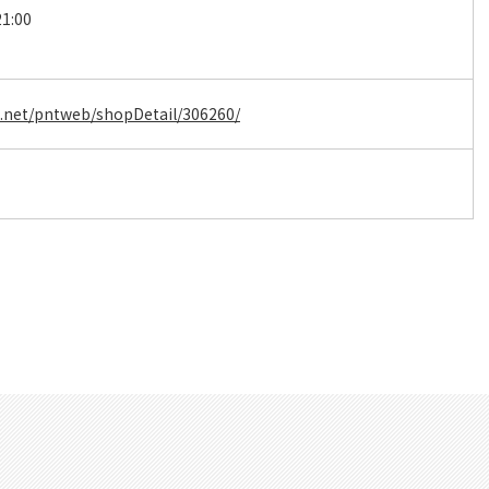
1:00
.net/pntweb/shopDetail/306260/