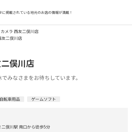
タに掲載されている
地元のお店の情報が満載！
クカメラ 西友二俣川店
西友二俣川店
友二俣川店
休でみなさまをお待ちしています。
自転車用品
ゲームソフト
 二俣川駅 南口から徒歩5分