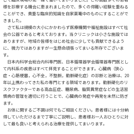
様を診療する機会に恵まれましたので、多くの得難い経験を重ねる
ことができ、貴重な臨床的知識を自家薬篭中のものにすることがで
きました。
さて私は規模の大小にかかわらず医療機関や福祉施設はすべて社
会の公器であると考えております。当クリニックは小さな施設では
ありますが、地域の皆様をはじめ社会に少しでも貢献できるよう
に、微力ではありますが一生懸命頑張ってまいる所存でございま
す。
日本内科学会総合内科専門医、日本循環器学会循環器専門医とし
て内科系の疾患はすべて拝見することができます。心臓病（狭心
症・心筋梗塞，心不全，不整脈，動脈硬化症）の診断と治療は、20
年以上携わってきた私の専門とする領域であります。動脈硬化のリ
スクファクターである高血圧症、糖尿病、脂質異常症などの生活習
慣病の管理を適切に行うことで、心臓病の発症や再発を未然に防ぎ
ます。
お体に関するご不調は何でもご相談ください。患者様には十分納
得していただけるまで丁寧にご説明し、患者様お一人おひとりに対
して最も良いと考えられる治療を提供してまいります。