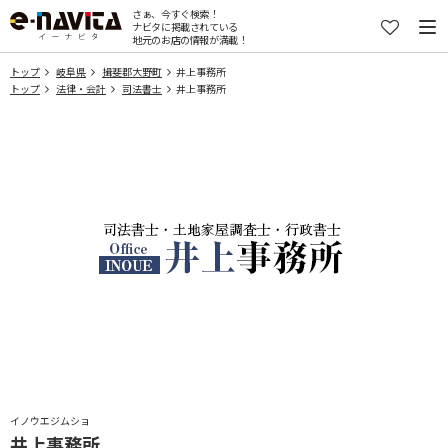
さぁ、今すぐ検索！
ナビタに掲載されている
地元のお店の情報が満載！
トップ
岐阜県
揖斐郡大野町
井上事務所
トップ
法律・会計
司法書士
井上事務所
イノウエジムショ
井上事務所