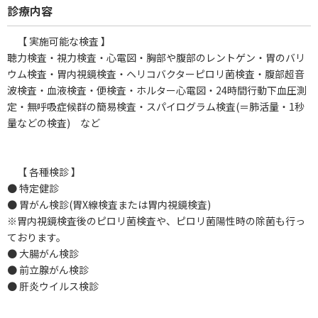
診療内容
【 実施可能な検査 】
聴力検査・視力検査・心電図・胸部や腹部のレントゲン・胃のバリ
ウム検査・胃内視鏡検査・ヘリコバクターピロリ菌検査・腹部超音
波検査・血液検査・便検査・ホルター心電図・24時間行動下血圧測
定・無呼吸症候群の簡易検査・スパイログラム検査(＝肺活量・1秒
量などの検査) など
【 各種検診 】
● 特定健診
● 胃がん検診(胃X線検査または胃内視鏡検査)
※胃内視鏡検査後のピロリ菌検査や、ピロリ菌陽性時の除菌も行っ
ております。
● 大腸がん検診
● 前立腺がん検診
● 肝炎ウイルス検診