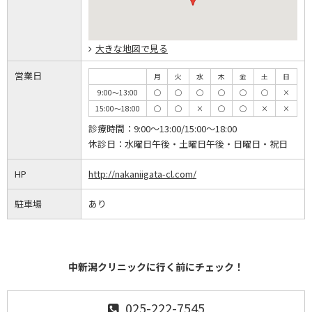
大きな地図で見る
営業日
月
火
水
木
金
土
日
9:00～13:00
◯
◯
◯
◯
◯
◯
×
15:00～18:00
◯
◯
×
◯
◯
×
×
診療時間：
9:00～13:00/15:00～18:00
休診日：
水曜日午後・土曜日午後・日曜日・祝日
HP
http://nakaniigata-cl.com/
駐車場
あり
中新潟クリニックに行く前にチェック！
025-222-7545