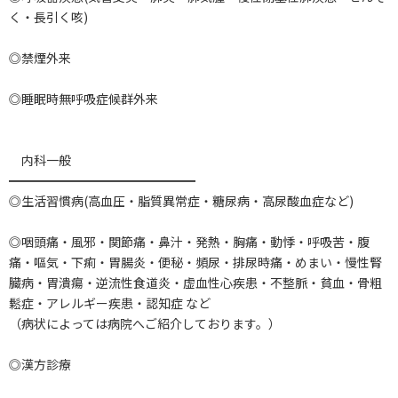
く・長引く咳)
◎禁煙外来
◎睡眠時無呼吸症候群外来
内科一般
━━━━━━━━━━━━━━━
◎生活習慣病(高血圧・脂質異常症・糖尿病・高尿酸血症など)
◎咽頭痛・風邪・関節痛・鼻汁・発熱・胸痛・動悸・呼吸苦・腹
痛・嘔気・下痢・胃腸炎・便秘・頻尿・排尿時痛・めまい・慢性腎
臓病・胃潰瘍・逆流性食道炎・虚血性心疾患・不整脈・貧血・骨粗
鬆症・アレルギー疾患・認知症 など
（病状によっては病院へご紹介しております。）
◎漢方診療