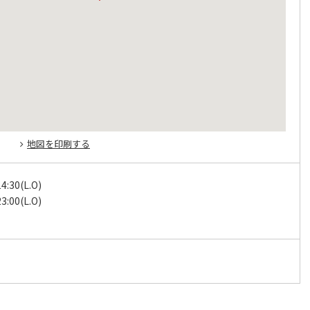
地図を印刷する
4:30(L.O)
3:00(L.O)