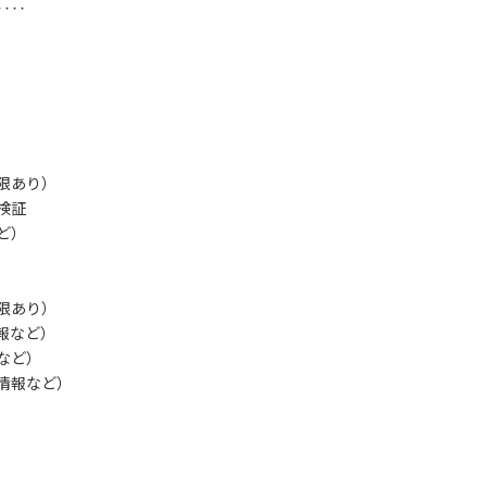
‥‥
）
限あり）
検証
ど）
限あり）
報など）
など）
情報など）