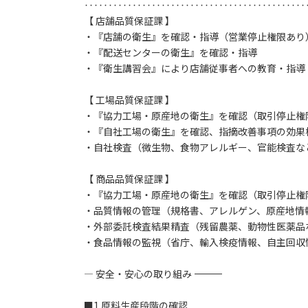
‥‥‥‥‥‥‥‥‥‥‥‥‥‥‥‥‥‥‥‥‥‥‥
【 店舗品質保証課 】
・『店舗の衛生』を確認・指導（営業停止権限あり
・『配送センターの衛生』を確認・指導
・『衛生講習会』により店舗従事者への教育・指導
【 工場品質保証課 】
・『協力工場・原産地の衛生』を確認（取引停止権
・『自社工場の衛生』を確認、指摘改善事項の効果
・自社検査（微生物、食物アレルギー、官能検査な
【 商品品質保証課 】
・『協力工場・原産地の衛生』を確認（取引停止権
・品質情報の管理（規格書、アレルゲン、原産地情
・外部委託検査結果精査（残留農薬、動物性医薬品
・食品情報の監視（省庁、輸入検疫情報、自主回収
― 安全・安心の取り組み ―――――――――――――――――――――
■1.原料生産段階の確認