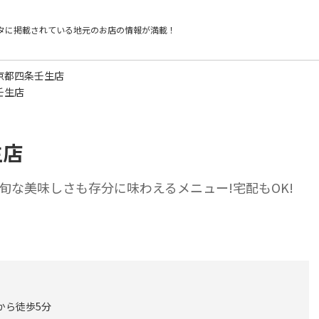
タに掲載されている
地元のお店の情報が満載！
 京都四条壬生店
壬生店
生店
旬な美味しさも存分に味わえるメニュー!宅配もOK!
から徒歩5分