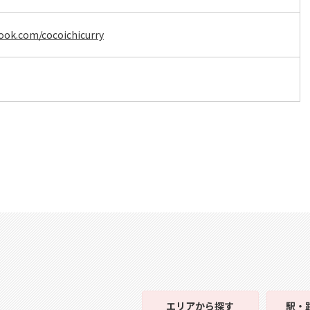
ook.com/cocoichicurry
エリア
から探す
駅・