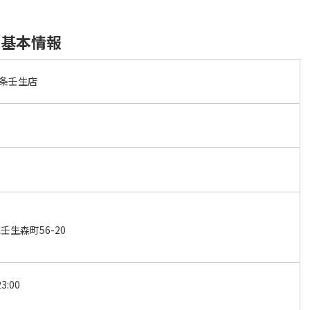
の基本情報
四条壬生店
生森町56-20
3:00