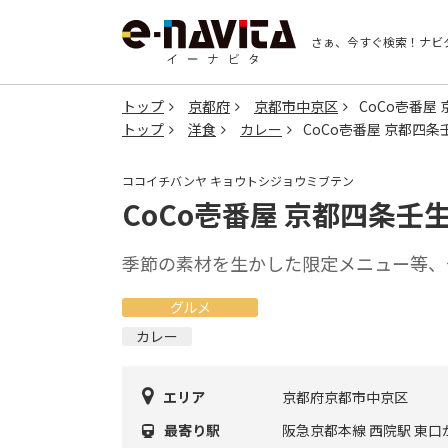
さぁ、今すぐ検索！
ナビ
トップ
京都府
京都市中京区
CoCo壱番屋
トップ
洋食
カレー
CoCo壱番屋 京都四条
ココイチバンヤ キョウトシジョウミブテン
CoCo壱番屋 京都四条壬
季節の素材を生かした限定メニュー等、
グルメ
カレー
エリア
京都府京都市中京区
最寄り駅
阪急京都本線 西院駅 東口