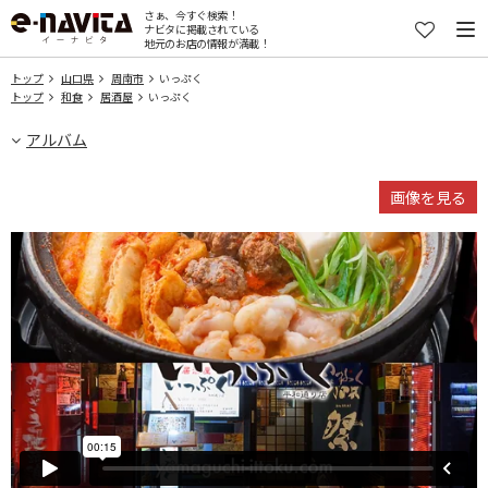
さぁ、今すぐ検索！
ナビタに掲載されている
地元のお店の情報が満載！
トップ
山口県
周南市
いっぷく
トップ
和食
居酒屋
いっぷく
アルバム
画像を見る