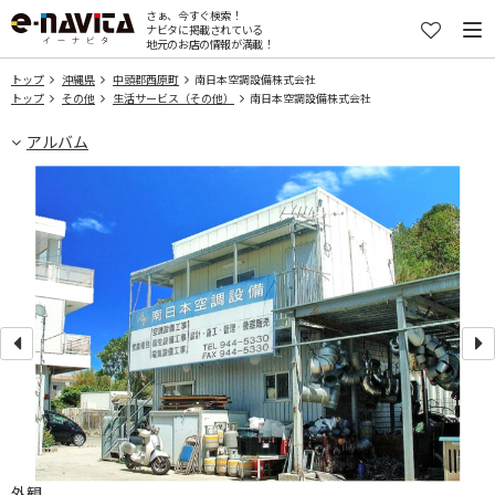
さぁ、今すぐ検索！
ナビタに掲載されている
地元のお店の情報が満載！
トップ
沖縄県
中頭郡西原町
南日本空調設備株式会社
トップ
その他
生活サービス（その他）
南日本空調設備株式会社
アルバム
外観