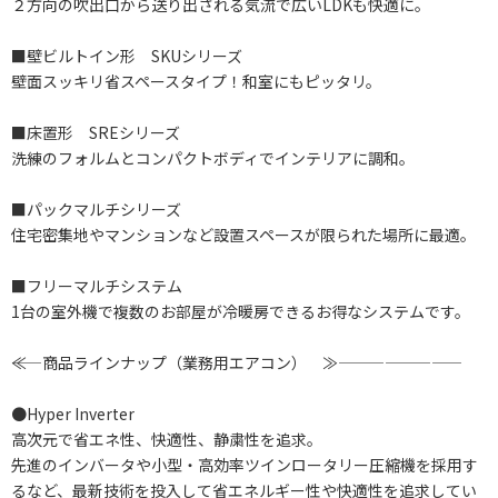
２方向の吹出口から送り出される気流で広いLDKも快適に。
■壁ビルトイン形 SKUシリーズ
壁面スッキリ省スペースタイプ！和室にもピッタリ。
■床置形 SREシリーズ
洗練のフォルムとコンパクトボディでインテリアに調和。
■パックマルチシリーズ
住宅密集地やマンションなど設置スペースが限られた場所に最適。
■フリーマルチシステム
1台の室外機で複数のお部屋が冷暖房できるお得なシステムです。
――≪ 商品ラインナップ（業務用エアコン） ≫――――――――
●Hyper Inverter
高次元で省エネ性、快適性、静粛性を追求。
先進のインバータや小型・高効率ツインロータリー圧縮機を採用す
るなど、最新技術を投入して省エネルギー性や快適性を追求してい