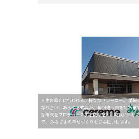
人生の節目に行われる、様々なセレモニー。 地域
なり合い、あらゆる式典が、毎回違う顔を持ちます
な儀式をプロデュースする使命感と、時代に即し
で、 みなさまの幸せづくりをお手伝いします。