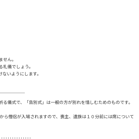
ません。
る礼儀でしょう。
けないようにします。
￣￣￣￣￣￣
祈る儀式で、「告別式」は一般の方が別れを惜しむためのものです。
てから僧侶が入場されますので、喪主、遺族は１０分前には席について
･･･････････････