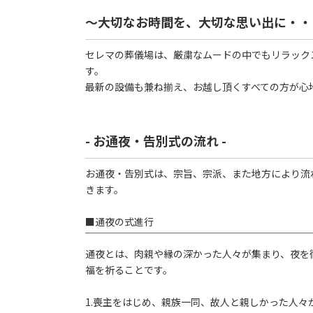
～大切なお時間を、大切な思い出に・・
セレマの葬儀場は、厳粛なムードの中でもリラック
す。
最新の設備も兼ね揃え、お越し頂くすべての方が心
- お通夜・告別式の流れ -
お通夜・告別式は、宗旨、宗派、また地方により流
きます。
■通夜の式進行
￣￣￣￣￣￣￣￣￣￣￣￣￣￣￣￣￣￣￣￣￣￣￣
通夜とは、肉親や縁の深かった人々が集まり、夜を
福を祈ることです。
1.喪主をはじめ、親族一同、故人と親しかった人々