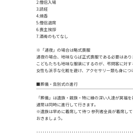
2.僧侶入場
3.読経
4.焼香
5.僧侶退席
6.喪主挨拶
7.酒肴のもてなし
※「通夜」の場合は略式喪服
通夜の場合、地味ならば正式喪服である必要はあり
こどもたちも地味な服装にするのが、弔問客に対す
女性も派手な化粧を避け、アクセサリー類も身につ
■葬儀・告別式の進行
￣￣￣￣￣￣￣￣￣￣￣￣￣￣￣￣￣￣￣￣￣￣￣
「葬儀」は遺族・親族・特に縁の深い人達が冥福を
通常は同時に進行して行きます。
※遺族は早めに着席して待つ 参列者全員が着席し
おきましょう。
･･････････････････････････････････････････････