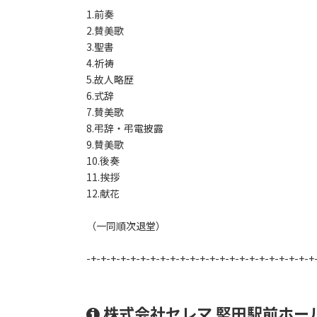
1.前奏
2.賛美歌
3.聖書
4.祈祷
5.故人略歴
6.式辞
7.賛美歌
8.弔辞・弔電披露
9.賛美歌
10.後奏
11.挨拶
12.献花
（一同順次退堂）
-+-+-+-+-+-+-+-+-+-+-+-+-+-+-+-+-+-+-+-+-+-+-+
株式会社セレマ 堅田駅前ホー