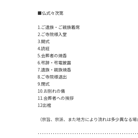
■仏式々次第
1.ご遺族・ご親族着席
2.ご寺院様入堂
3.開式
4.読経
5.会葬者の焼香
6.弔辞・弔電披露
7.遺族・親族焼香
8.ご寺院様退出
9.閉式
10.お別れの儀
11.会葬者への挨拶
12出棺
（宗旨、宗派、また地方により流れは多少異なる場
･･････････････････････････････････････････････