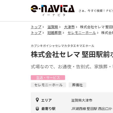
さぁ、今すぐ検索！
ナビ
トップ
滋賀県
大津市
株式会社セレマ 堅
トップ
冠婚葬祭
セレモニーホール
株式会
カブシキガイシャセレマカタタエキマエホール
株式会社セレマ 堅田駅前
式場なので、お通夜・告別式、家族葬・
生活・サービス
セレモニーホール
葬儀社
エリア
滋賀県大津市
最寄り駅
JR湖西線 堅田駅 西出口