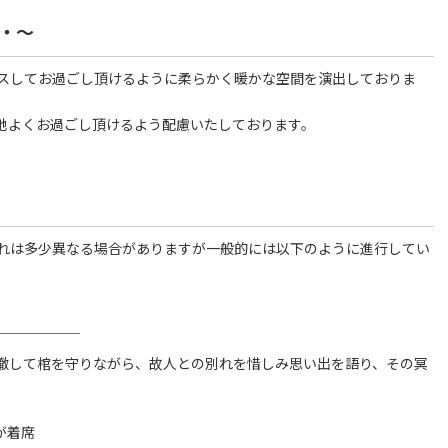
・～
スしてお過ごし頂けるように柔らかく暖かな空間を演出しておりま
地よくお過ごし頂けるよう配慮いたしております。
れは多少異なる場合がありますが一般的には以下のように進行してい
￣￣￣￣￣￣
徹して棺を守りながら、故人との別れを惜しみ思い出を語り、その冥
が着席