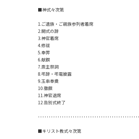
■神式々次第
1.ご遺族・ご親族参列者着席
2.開式の辞
3.神官着席
4.修祓
5.奉弊
6.献饌
7.斎主祭詞
8.弔辞・弔電披露
9.玉串奉奠
10.徹饌
11.神官退席
12.告別式終了
･･････････････････････････････････････････････
■キリスト教式々次第