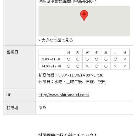
沖縄県中頭郡西原町字翁長240-7
大きな地図で見る
営業日
月
火
水
木
金
土
日
9:00～11:30
◯
◯
◯
◯
◯
◯
×
14:00～17:30
◯
◯
×
◯
◯
×
×
診察時間：
9:00～11:30/14:00～17:30
休診日：
水曜・土曜午後、日曜、祝日
HP
http://www.shiroma-cl.com/
駐車場
あり
城間医院に行く前にチェック！