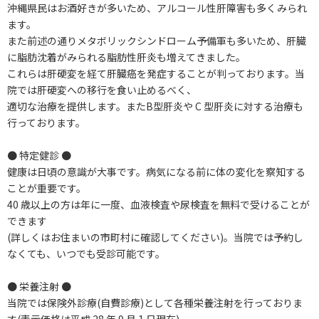
沖縄県民はお酒好きが多いため、アルコール性肝障害も多くみられ
ます。
また前述の通りメタボリックシンドローム予備軍も多いため、肝臓
に脂肪沈着がみられる脂肪性肝炎も増えてきました。
これらは肝硬変を経て肝臓癌を発症することが判っております。当
院では肝硬変への移行を食い止めるべく、
適切な治療を提供します。またB型肝炎や C 型肝炎に対する治療も
行っております。
● 特定健診 ●
健康は日頃の意識が大事です。病気になる前に体の変化を察知する
ことが重要です。
40 歳以上の方は年に一度、血液検査や尿検査を無料で受けることが
できます
(詳しくはお住まいの市町村に確認してください)。当院では予約し
なくても、いつでも受診可能です。
● 栄養注射 ●
当院では保険外診療(自費診療)として各種栄養注射を行っておりま