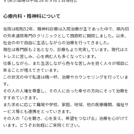
す(表示価格は平成 28 年 9 月 1 日現在)。
心療内科・精神科について
当院は昭和52年、精神科診療は入院治療が主であった中で、県内初
の外来通院専門のクリニックとして西原町に開院しました。以来、
社会の中で自由に生活しながらの治療を行ってきました。
現在は専門医も 2 名となり、診療もより充実しています。現代はス
トレスに苦しみ、心を病む人も多くなっています。
仕事しながら、また生活しながら色々な苦しみを抱く人々が相談に
来ることが増えてきています。
この状況の中で私達は精一杯、治療やカウンセリングを行っていま
す。
その人の人権を尊重し、その人に合った幸せの方向にそって治療を
すすめていきます。
また求めに応じて職場や学校、家庭、地域、他の医療機関、福祉サ
ービス等とも連携をとっていきます。
その人の「心を聴き、心を支え、希望をつなげる」治療を心がけて
います。どうぞお気軽にご来院ください。