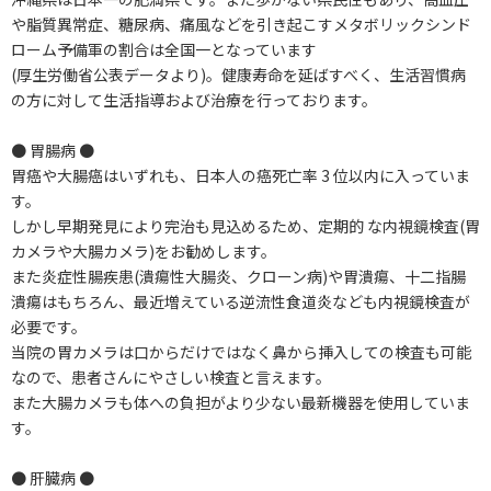
や脂質異常症、糖尿病、痛風などを引き起こすメタボリックシンド
ローム予備軍の割合は全国一となっています
(厚生労働省公表データより)。健康寿命を延ばすべく、生活習慣病
の方に対して生活指導および治療を行っております。
● 胃腸病 ●
胃癌や大腸癌はいずれも、日本人の癌死亡率 3 位以内に入っていま
す。
しかし早期発見により完治も見込めるため、定期的 な内視鏡検査(胃
カメラや大腸カメラ)をお勧めします。
また炎症性腸疾患(潰瘍性大腸炎、クローン病)や胃潰瘍、十二指腸
潰瘍はもちろん、最近増えている逆流性食道炎なども内視鏡検査が
必要です。
当院の胃カメラは口からだけではなく鼻から挿入しての検査も可能
なので、患者さんにやさしい検査と言えます。
また大腸カメラも体への負担がより少ない最新機器を使用していま
す。
● 肝臓病 ●