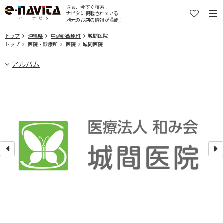
さぁ、今すぐ検索！
ナビタに掲載されている
地元のお店の情報が満載！
トップ
沖縄県
中頭郡西原町
城間医院
トップ
医院・診療所
医院
城間医院
アルバム