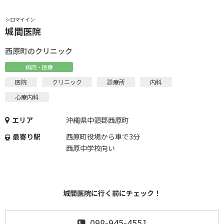
シロマイイン
城間医院
西原町のクリニック
病院・医療
医院
クリニック
診療所
内科
心療内科
エリア
沖縄県中頭郡西原町
最寄り駅
西原町役場から車で3分
西原中学校向い
城間医院に行く前にチェック！
098-945-4551