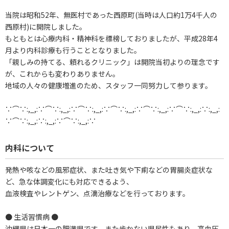
当院は昭和52年、無医村であった西原町(当時は人口約1万4千人の
西原村)に開院しました。
もともとは心療内科・精神科を標榜しておりましたが、平成28年4
月より内科診療も行うこととなりました。
「親しみの持てる、頼れるクリニック」は開院当初よりの理念です
が、これからも変わりありません。
地域の人々の健康増進のため、スタッフ一同努力して参ります。
∵⌒∵:,_,:∵⌒∵:,_,:∵⌒∵:,_,:∵⌒∵:,_,:∵⌒∵:,_,:∵⌒∵:,_,:∵:,_,:
∵⌒∵:,_,:∵:,_,:∵⌒∵:,_,:∵
内科について
発熱や咳などの風邪症状、また吐き気や下痢などの胃腸炎症状な
ど、急な体調変化にも対応できるよう、
血液検査やレントゲン、点滴治療などを行っております。
● 生活習慣病 ●
沖縄県は日本一の肥満県です。また歩かない県民性もあり、高血圧