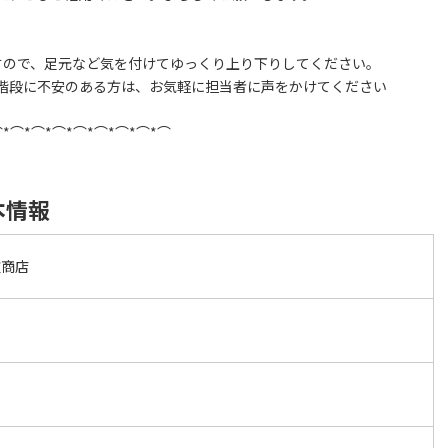
すので、足元など気を付けてゆっくり上り下りしてください。
階段に不安のある方は、お気軽に担当者に声をかけてください
⌒*⌒*⌒*⌒*⌒*⌒*⌒*⌒*⌒
本情報
次商店