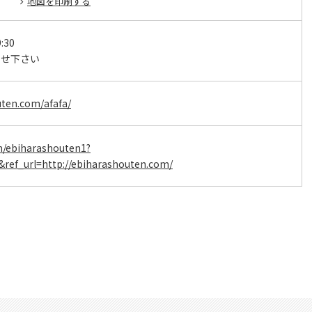
地図を印刷する
:30
わせ下さい
uten.com/afafa/
om/ebiharashouten1?
&ref_url=http://ebiharashouten.com/