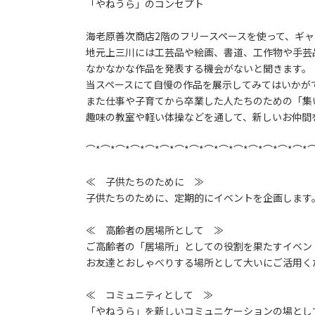
「やねうら」のコンセプト
海老原善次商店2階のフリースペースを使って、ギ
地元上三川には工芸品や絵画、書道、工作物や手芸
なかなかな作品を発表する機会がないと聞きます。
当スペースにて自慢の作品を展示してみてはいかが
また仕事や子育てから卒業した人たちのための「集
趣味の教室や軽い体操などを通して、新しいお仲間
⌒*⌒*⌒*⌒*⌒*⌒*⌒*⌒*⌒*⌒*⌒*⌒*⌒*⌒*⌒*
≪ 子供たちのために ≫
子供たちのために、定期的にイベントを企画します
≪ 高齢者の居場所として ≫
ご高齢者の「居場所」としての役割を果たすイベン
お友達とおしゃべりする場所として大いにご活用く
≪ コミュニティとして ≫
「やねうら」を新しいコミュニケーションの場とし