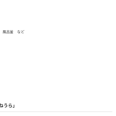
 風呂釜 など
ねうら」