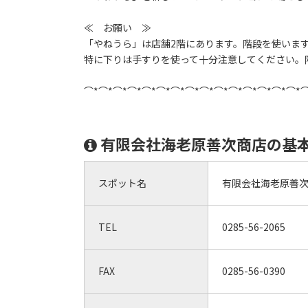
≪ お願い ≫
「やねうら」は店舗2階にあります。階段を使いま
特に下りは手すりを使って十分注意してください。
⌒*⌒*⌒*⌒*⌒*⌒*⌒*⌒*⌒*⌒*⌒*⌒*⌒*⌒*⌒*
有限会社海老原善次商店の基
スポット名
有限会社海老原善
TEL
0285-56-2065
FAX
0285-56-0390