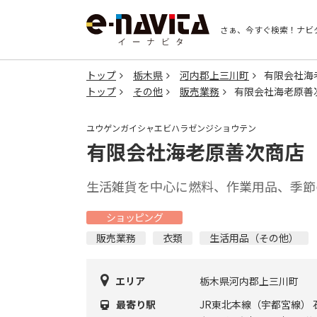
さぁ、今すぐ検索！
ナビ
トップ
栃木県
河内郡上三川町
有限会社海
トップ
その他
販売業務
有限会社海老原善
ユウゲンガイシャエビハラゼンジショウテン
有限会社海老原善次商店
生活雑貨を中心に燃料、作業用品、季節
ショッピング
販売業務
衣類
生活用品（その他）
エリア
栃木県河内郡上三川町
最寄り駅
JR東北本線（宇都宮線） 