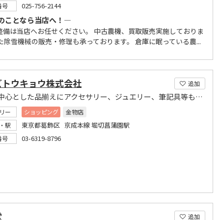
025-756-2144
番号
のことなら当店へ！―
整備は当店へお任せください。 中古農機、買取販売実施しておりま
た除雪機械の販売・修理も承っております。 倉庫に眠っている農...
ズトウキョウ株式会社
追加
時計を中心とした品揃えにアクセサリー、ジュエリー、筆記具等も取り揃えております。
リー
ショッピング
金物店
東京都葛飾区 京成本線 堀切菖蒲園駅
・駅
03-6319-8796
番号
堂
追加