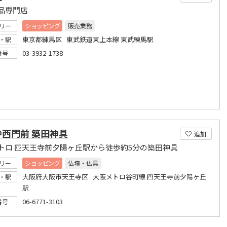
品専門店
リー
ショッピング
販売業務
東京都練馬区 東武鉄道東上本線 東武練馬駅
・駅
03-3932-1738
番号
寺西門前 築田神具
追加
トロ 四天王寺前夕陽ヶ丘駅から徒歩約5分の築田神具
リー
ショッピング
仏壇・仏具
大阪府大阪市天王寺区 大阪メトロ谷町線 四天王寺前夕陽ヶ丘
・駅
駅
06-6771-3103
番号