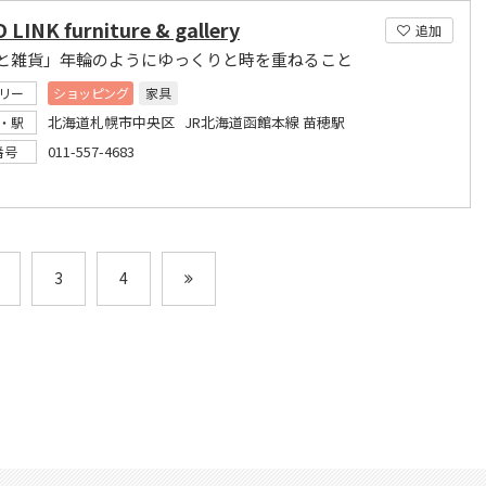
LINK furniture & gallery
追加
と雑貨」年輪のようにゆっくりと時を重ねること
リー
ショッピング
家具
北海道札幌市中央区 JR北海道函館本線 苗穂駅
・駅
011-557-4683
番号
3
4