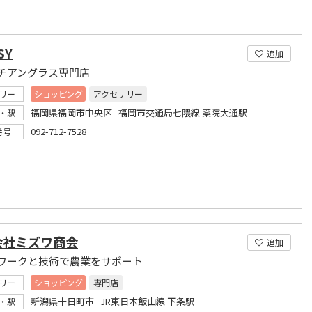
SY
追加
チアングラス専門店
リー
ショッピング
アクセサリー
福岡県福岡市中央区 福岡市交通局七隈線 薬院大通駅
・駅
092-712-7528
番号
会社ミズワ商会
追加
ワークと技術で農業をサポート
リー
ショッピング
専門店
新潟県十日町市 JR東日本飯山線 下条駅
・駅