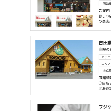
電話
ご案内
暮しの
の商店。
吉田
寒暖の
カテゴ
エリア
電話
店舗情
○店名 
北海道富
フジ