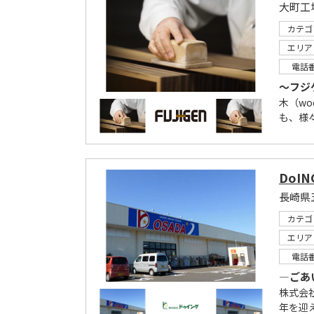
大町工
カテゴ
エリア
電話
～フジ
木（wo
も、様
DoI
カテゴ
エリア
電話
―ごあ
株式会
年を迎