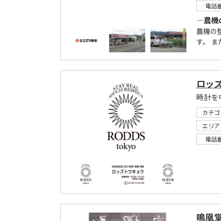
電話
―農機
農機の
す。 ま
ロッ
カテゴ
エリア
電話
鳴凰