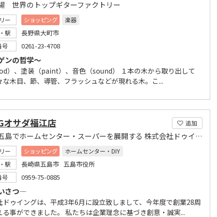
場 世界のトップギターファクトリー
リー
ショッピング
楽器
長野県大町市
・駅
0261-23-4708
番号
ゲンの哲学～
od）、塗装（paint）、音色（sound） １本の木から取り出して
々な木目、節、導管、フラッシュなどが現れる木。こ...
NGオサダ福江店
追加
長崎県五島でホームセンター・スーパーを展開する 株式会社ドゥイング
リー
ショッピング
ホームセンター・DIY
長崎県五島市 五島市役所
・駅
0959-75-0885
番号
いさつ―
社ドゥイングは、平成3年6月に設立致しまして、今年度で創業28周
える事ができました。 私たちは企業理念に基づき創意・誠実...