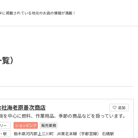
タに掲載されている
地元のお店の情報が満載！
一覧）
会社海老原善次商店
追加
貨を中心に燃料、作業用品、季節の商品などを扱っています。
リー
ショッピング
販売業務
栃木県河内郡上三川町 JR東北本線（宇都宮線） 石橋駅
・駅