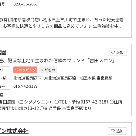
0285-56-2065
番号
店(有)海老原善次商店は栃木県上三川町で生まれ、育った地元密着
 お客様に快適とやさしさを商品に込めています 生活雑貨を中...
農園
追加
差、肥沃な土地で生まれた信頼のブランド「吉田メロン」
リー
ショッピング
くだもの
北海道富良野市 JR北海道富良野線・根室本線 富良野駅
・駅
0167-42-3187
番号
報
吉田農園（ヨシダノウエン） ○TEL・予約 0167-42-3187 ○住所
良野市山部東13-12 ○交通手段 ※富良野駅より...
ゲン株式会社
追加