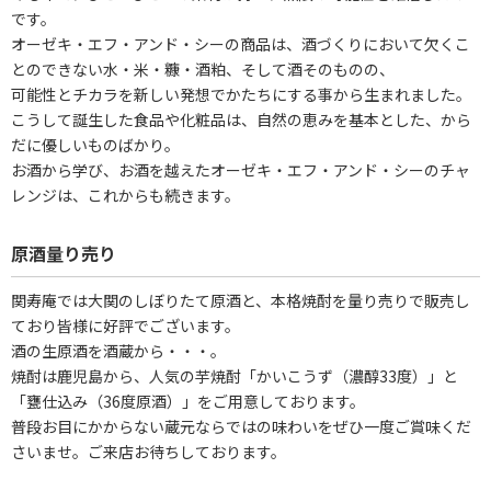
です。
オーゼキ・エフ・アンド・シーの商品は、酒づくりにおいて欠くこ
とのできない水・米・糠・酒粕、そして酒そのものの、
可能性とチカラを新しい発想でかたちにする事から生まれました。
こうして誕生した食品や化粧品は、自然の恵みを基本とした、から
だに優しいものばかり。
お酒から学び、お酒を越えたオーゼキ・エフ・アンド・シーのチャ
レンジは、これからも続きます。
原酒量り売り
関寿庵では大関のしぼりたて原酒と、本格焼酎を量り売りで販売し
ており皆様に好評でございます。
酒の生原酒を酒蔵から・・・。
焼酎は鹿児島から、人気の芋焼酎「かいこうず（濃醇33度）」と
「甕仕込み（36度原酒）」をご用意しております。
普段お目にかからない蔵元ならではの味わいをぜひ一度ご賞味くだ
さいませ。ご来店お待ちしております。