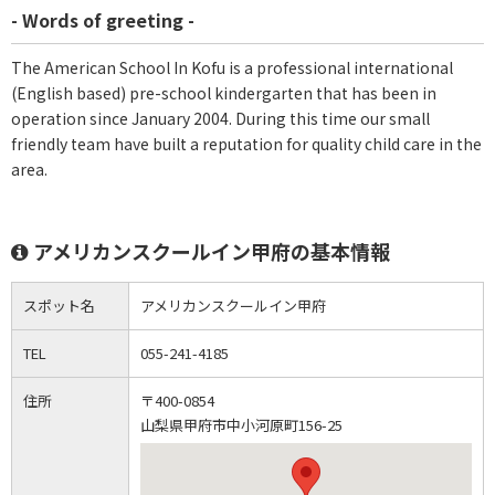
- Words of greeting -
The American School In Kofu is a professional international
(English based) pre-school kindergarten that has been in
operation since January 2004. During this time our small
friendly team have built a reputation for quality child care in the
area.
アメリカンスクールイン甲府の基本情報
スポット名
アメリカンスクールイン甲府
TEL
055-241-4185
住所
〒400-0854
山梨県甲府市中小河原町156-25