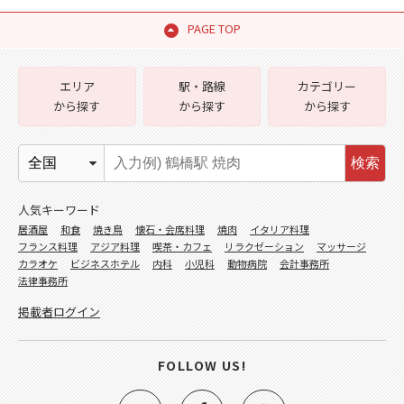
PAGE TOP
エリア
駅・路線
カテゴリー
から探す
から探す
から探す
検索
人気キーワード
居酒屋
和食
焼き鳥
懐石・会席料理
焼肉
イタリア料理
フランス料理
アジア料理
喫茶・カフェ
リラクゼーション
マッサージ
カラオケ
ビジネスホテル
内科
小児科
動物病院
会計事務所
法律事務所
掲載者ログイン
FOLLOW US!