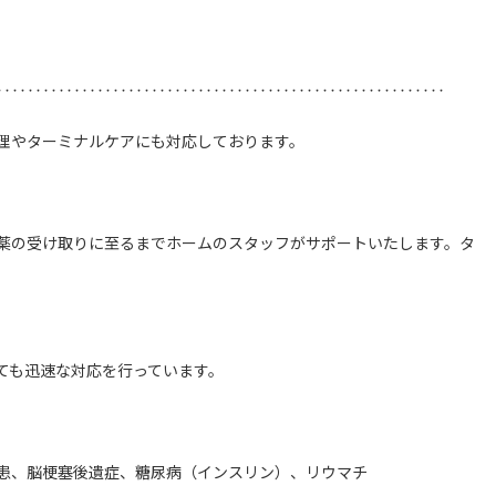
‥‥‥‥‥‥‥‥‥‥‥‥‥‥‥‥‥‥‥‥‥‥‥‥‥‥‥‥‥
理やターミナルケアにも対応しております。
薬の受け取りに至るまでホームのスタッフがサポートいたします。タ
ても迅速な対応を行っています。
患、脳梗塞後遺症、糖尿病（インスリン）、リウマチ