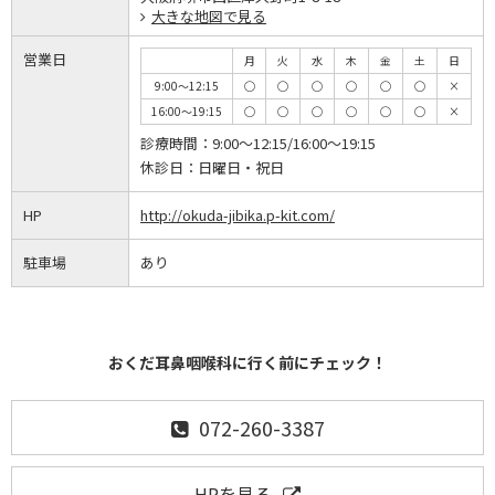
大きな地図で見る
営業日
月
火
水
木
金
土
日
9:00～12:15
◯
◯
◯
◯
◯
◯
×
16:00～19:15
◯
◯
◯
◯
◯
◯
×
診療時間：
9:00～12:15/16:00～19:15
休診日：
日曜日・祝日
HP
http://okuda-jibika.p-kit.com/
駐車場
あり
おくだ耳鼻咽喉科に行く前にチェック！
072-260-3387
HPを見る