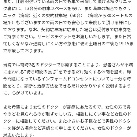
また、比較的空いている雨の日でも車で来院して頂ける様クリニッ
ク裏には、13台分の駐車スペースを設け、また満車の場合でもクリ
ニック（病院）近くの契約駐車場（50台）（病院から30メートルの
場所）もございますので雨の日でも安心して来院して頂ける様にし
ております。なお、契約駐車場に駐車した場合は受付まで駐車券を
ご持参ください。サービスチケットをお渡しいたします。また日常
忙しくなかなか通院しにくい方や急患に備え土曜日の午後も19:15ま
で診療しております。
当院では常時2名のドクターで診療することにより、患者さんが不満
に思われる“待ち時間の長さ”をできるだけ短くする体制を整え、昨
今問題になっているインフォームドコンセントについても十分な時
間をとり、診断と治療方法をできるだけ分かりやすく説明するよう
に、心がけています。
また希望により女性のドクターが診療にあたるので、女性の方で鼻
やのどを見られるのが恥ずかしい方、相談しにくい事など女性のド
クターに相談してください。また小さいお子様などで男性のドクタ
ーを怖がる場合など遠慮なく申し出てください。女性のドクターが
対応いたします。