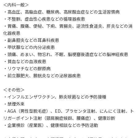
＜内科一般＞
・高血圧、高脂血症、糖尿病、高尿酸血症などの生活習慣病
・不整脈、虚血性心疾患などの循環器疾患
・胃痛、腹痛、便秘、下痢、胃腸炎、逆流性食道炎、肝炎などの消
化器疾患
・副鼻腔炎などの耳鼻科疾患
・甲状腺などの内分泌疾患
・頭痛、めまい、物忘れ、不眠、脳梗塞後遺症などの脳神経疾患
・貧血などの血液疾患
・リウマチなどの膠原病
・前立腺肥大、膀胱炎などの泌尿器疾患
＜その他＞
・インフルエンザワクチン、肺炎球菌などの予防接種
・禁煙外来
・AGA（男性型脱毛症）、ED、プラセンタ注射、にんにく注射、ト
リガーポイント注射（頸肩腕症候群、腰痛症）、健康診断
・企業検診（産業医）、健康相談などの予防活動