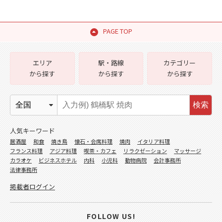
PAGE TOP
エリア
駅・路線
カテゴリー
から探す
から探す
から探す
検索
人気キーワード
居酒屋
和食
焼き鳥
懐石・会席料理
焼肉
イタリア料理
フランス料理
アジア料理
喫茶・カフェ
リラクゼーション
マッサージ
カラオケ
ビジネスホテル
内科
小児科
動物病院
会計事務所
法律事務所
掲載者ログイン
FOLLOW US!