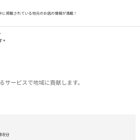
タに掲載されている
地元のお店の情報が満載！
+
す+
るサービスで地域に貢献します。
歩8分