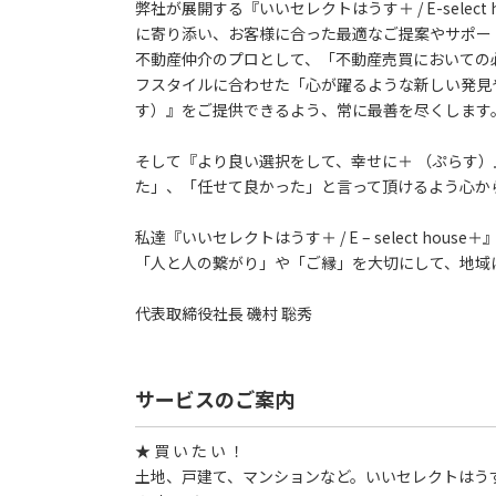
弊社が展開する『いいセレクトはうす＋ / E-sele
に寄り添い、お客様に合った最適なご提案やサポー
不動産仲介のプロとして、「不動産売買においての
フスタイルに合わせた「心が躍るような新しい発見
す）』をご提供できるよう、常に最善を尽くします
そして『より良い選択をして、幸せに＋ （ぷらす
た」、「任せて良かった」と言って頂けるよう心か
私達『いいセレクトはうす＋ / E – select ho
「人と人の繋がり」や「ご縁」を大切にして、地域
代表取締役社長 磯村 聡秀
サービスのご案内
★ 買 い た い ！
土地、戸建て、マンションなど。いいセレクトはう