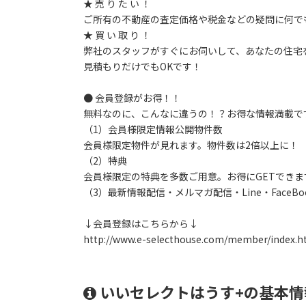
★ 売 り た い ！
ご所有の不動産の査定価格や税金などの疑問に何で
★ 買 い 取 り ！
弊社のスタッフがすぐにお伺いして、あなたの住宅
見積もりだけでもOKです！
● 会員登録がお得！！
無料なのに、こんなに違うの！？お得な情報満載で
（1）会員様限定情報公開物件数
会員様限定物件が見れます。物件数は2倍以上に！
（2）特典
会員様限定の特典を多数ご用意。お得にGETでき
（3）最新情報配信・メルマガ配信・Line・FaceBo
↓会員登録はこちらから↓
http://www.e-selecthouse.com/member/index.h
いいセレクトはうす+の基本情