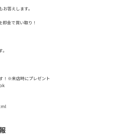
もお答えします。
を即金で買い取り！
す。
ます！※来店時にプレゼント
ok
tml
報