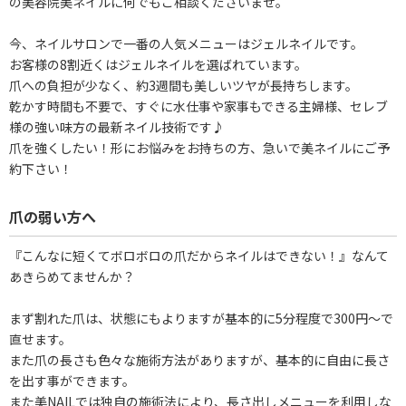
の美容院美ネイルに何でもご相談くださいませ。
今、ネイルサロンで一番の人気メニューはジェルネイルです。
お客様の8割近くはジェルネイルを選ばれています。
爪への負担が少なく、約3週間も美しいツヤが長持ちします。
乾かす時間も不要で、すぐに水仕事や家事もできる主婦様、セレブ
様の強い味方の最新ネイル技術です♪
爪を強くしたい！形にお悩みをお持ちの方、急いで美ネイルにご予
約下さい！
爪の弱い方へ
『こんなに短くてボロボロの爪だからネイルはできない！』なんて
あきらめてませんか？
まず割れた爪は、状態にもよりますが基本的に5分程度で300円～で
直せます。
また爪の長さも色々な施術方法がありますが、基本的に自由に長さ
を出す事ができます。
また美NAILでは独自の施術法により、長さ出しメニューを利用しな