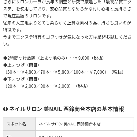
さらにサロンカーラが長年の調査と研究で厳選した「最高品質エク
ステ」を使用しており、安心品質となめらかな付け心地と長持ちさ
で現在話題のサロンです。
従来の人工毛よりとても柔らかく上質な素材の為、持ちも良いのが
特徴です。
今までエクステ特有のゴワつきが気になった方は是非お試しくださ
い。
◆2時間つけ放題（上まつ毛のみ）…￥9,000（税抜）
◆上まつげ（両目）
（50本…￥4,800／70本…￥5,800／100本…￥7,000）（税抜）
◆下まつげ（両目）
（20本…￥2,000／30本…￥3,000）（税抜）
ネイルサロン 美NAIL 西鈴蘭台本店の基本情報
スポット名
ネイルサロン 美NAIL 西鈴蘭台本店
TEL
078-594-6555