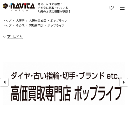
さぁ、今すぐ検索！
ナビタに掲載されている
地元のお店の情報が満載！
トップ
大阪府
大阪市東成区
ポップライフ
トップ
その他
買取専門店
ポップライフ
アルバム