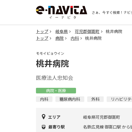
さぁ、今すぐ検索！
ナビ
トップ
岐阜県
可児郡御嵩町
桃井病院
トップ
病院
内科
桃井病院
モモイビョウイン
桃井病院
医療法人忠知会
病院・医療
内科
糖尿病内科
外科
リハビリテ
エリア
岐阜県可児郡御嵩町
最寄り駅
名鉄広見線 御嵩口駅 から