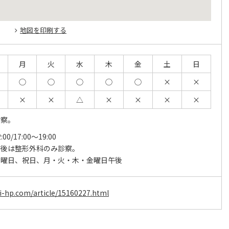
地図を印刷する
月
火
水
木
金
土
日
◯
◯
◯
◯
◯
×
×
×
×
△
×
×
×
×
診察。
:00/17:00～19:00
午後は整形外科のみ診察。
日曜日、祝日、月・火・木・金曜日午後
-hp.com/article/15160227.html