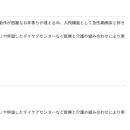
動作が困難なお年寄りが増える中、入院機能として急性期病床と併せ
リや併設したデイケアセンターなど医療と介護の組み合わせにより患
。
リや併設したデイケアセンターなど医療と介護の組み合わせにより患
。