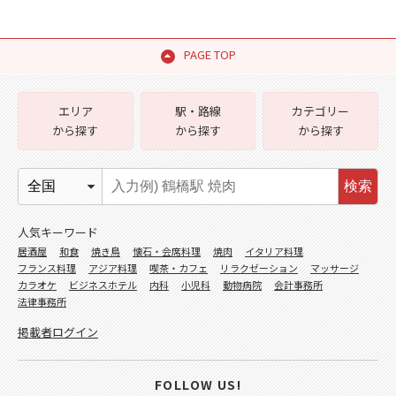
PAGE TOP
エリア
駅・路線
カテゴリー
から探す
から探す
から探す
検索
人気キーワード
居酒屋
和食
焼き鳥
懐石・会席料理
焼肉
イタリア料理
フランス料理
アジア料理
喫茶・カフェ
リラクゼーション
マッサージ
カラオケ
ビジネスホテル
内科
小児科
動物病院
会計事務所
法律事務所
掲載者ログイン
FOLLOW US!