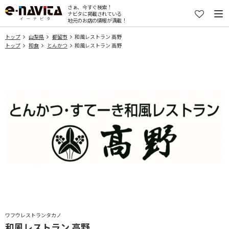
さぁ、今すぐ検索！
ナビタに掲載されている
地元のお店の情報が満載！
トップ
山梨県
都留市
和風レストラン 高野
トップ
和食
とんかつ
和風レストラン 高野
ワフウレストランタカノ
和風レストラン 高野