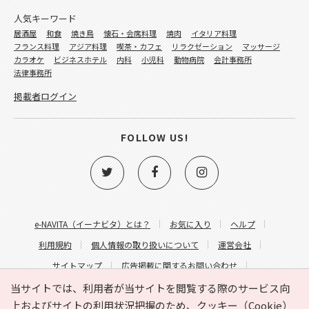
人気キーワード
居酒屋
和食
焼き鳥
懐石・会席料理
焼肉
イタリア料理
フランス料理
アジア料理
喫茶・カフェ
リラクゼーション
マッサージ
カラオケ
ビジネスホテル
内科
小児科
動物病院
会計事務所
法律事務所
掲載者ログイン
FOLLOW US!
e-NAVITA（イーナビタ）とは？
お気に入り
ヘルプ
利用規約
個人情報の取り扱いについて
運営会社
サイトマップ
広告掲載に関するお問い合わせ
サイトの内容に関するお問い合わせ
当サイトでは、利用者が当サイトを閲覧する際のサービス向
上およびサイトの利用状況把握のため、クッキー（Cookie）