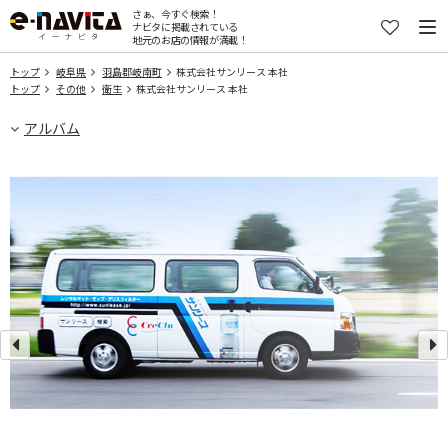
さぁ、今すぐ検索！
ナビタに掲載されている
地元のお店の情報が満載！
トップ
岐阜県
羽島郡岐南町
株式会社サンリース 本社
トップ
その他
衛生
株式会社サンリース 本社
アルバム