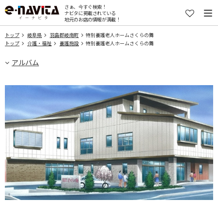
さぁ、今すぐ検索！
ナビタに掲載されている
地元のお店の情報が満載！
トップ
岐阜県
羽島郡岐南町
特別養護老人ホームさくらの舞
トップ
介護・福祉
養護施設
特別養護老人ホームさくらの舞
アルバム