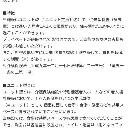
■特徴
当施設はユニット型（1ユニット定員10名）で、従来型特養（多床
室）とは違い 入居者1人1人に個室があり、住み慣れた自宅のように
過ごすことができます。
プライベートが確保されて おりますので、ご家族やお友達の皆様も
気軽にお越しいただけます。
また、所得の低い方には利用者負担額の上限を設けて、負担を軽減
する制度（※）があります。
※介護保険法（平成九年十二月十七日法律第百二十三号） 「第五十
一条の三第一項」
■ユニット型とは
ユニット型とは、介護保険施設や特別養護老人ホームなどの老人福
祉施設において、１０人程度をひとつの生活単位
（＝ユニット）として 個室に面して台所・食堂・浴室などの共用ス
ペースが併設されていることをいいます。
当施設では、食事は共用スペースや各居室で食べていただくことが
でき、洗面台は各居室に設置され、トイレ・浴室は共用となってい