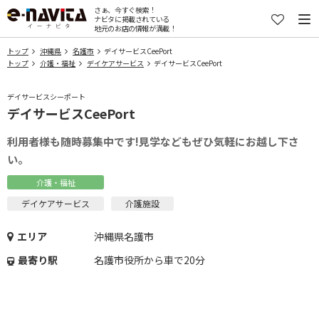
さぁ、今すぐ検索！
ナビタに掲載されている
地元のお店の情報が満載！
トップ
沖縄県
名護市
デイサービスCeePort
トップ
介護・福祉
デイケアサービス
デイサービスCeePort
デイサービスシーポート
デイサービスCeePort
利用者様も随時募集中です!見学などもぜひ気軽にお越し下さ
い。
介護・福祉
デイケアサービス
介護施設
エリア
沖縄県名護市
最寄り駅
名護市役所から車で20分