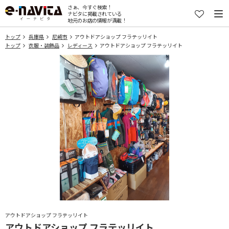
さぁ、今すぐ検索！
ナビタに掲載されている
地元のお店の情報が満載！
トップ
兵庫県
尼崎市
アウトドアショップ フラテッリイト
トップ
衣服・装飾品
レディース
アウトドアショップ フラテッリイト
アウトドアショップ フラテッリイト
アウトドアショップ フラテッリイト