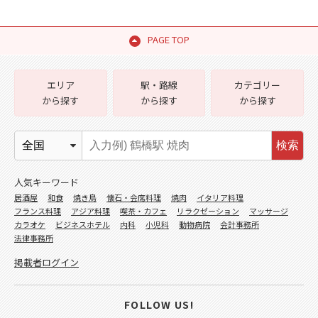
PAGE TOP
エリア
駅・路線
カテゴリー
から探す
から探す
から探す
検索
人気キーワード
居酒屋
和食
焼き鳥
懐石・会席料理
焼肉
イタリア料理
フランス料理
アジア料理
喫茶・カフェ
リラクゼーション
マッサージ
カラオケ
ビジネスホテル
内科
小児科
動物病院
会計事務所
法律事務所
掲載者ログイン
FOLLOW US!