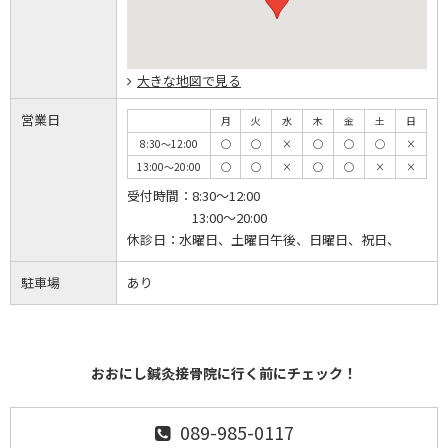
大きな地図で見る
営業日
月
火
水
木
金
土
日
8:30～12:00
◯
◯
×
◯
◯
◯
×
13:00～20:00
◯
◯
×
◯
◯
×
×
受付時間：
8:30～12:00
13:00～20:00
休診日：
水曜日、土曜日午後、日曜日、祝日、
駐車場
あり
おおにし鍼灸接骨院に行く前にチェック！
089-985-0117