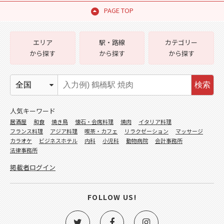
PAGE TOP
エリア
駅・路線
カテゴリー
から探す
から探す
から探す
検索
人気キーワード
居酒屋
和食
焼き鳥
懐石・会席料理
焼肉
イタリア料理
フランス料理
アジア料理
喫茶・カフェ
リラクゼーション
マッサージ
カラオケ
ビジネスホテル
内科
小児科
動物病院
会計事務所
法律事務所
掲載者ログイン
FOLLOW US!