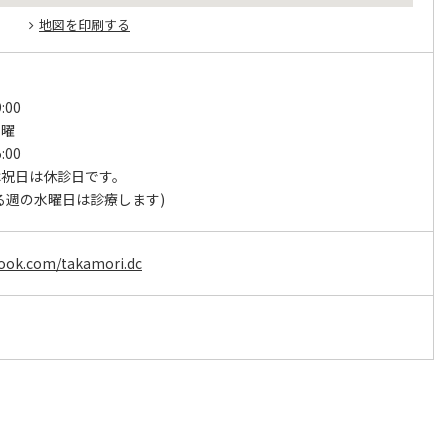
地図を印刷する
:00
日曜
:00
は祝日は休診日です。
る週の水曜日は診療します)
book.com/takamori.dc