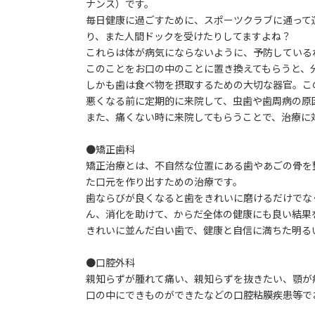
ナンス）です。
毎日健康に過ごすために、スポーツクラブに通って
り、また人間ドックを受けたりしてますよね？
これらは体が病気にならないように、予防している
このことをお口の中のことに置き換えてもらうと、
しかも歯は食べ物を摂取するための大切な器官。こ
悪くなる前に定期的に来院して、虫歯や歯周病の原
また、痛くない時に来院してもらうことで、治療に
●矯正歯科
矯正治療とは、不自然な位置にある歯やあごの骨を
た口元を作り出すための治療です。
歯ならびが良くなると歯をきれいに磨けるだけでな
ん、消化を助けて、からだ全体の健康にも良い結果
きれいに並んだ白い歯で、健康と自信に満ちた明る
●口腔外科
親知らずが腫れて痛い、親知らずを抜きたい、顎が
口の中にできものができたなどの口腔粘膜疾患等で