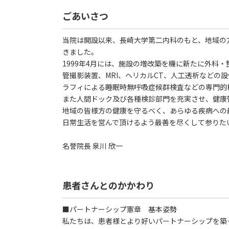
ごあいさつ
当院は開設以来、長崎大学第二内科のもと、地域の
きました。
1999年4月には、施設の増改築を機に新たに外科
管撮影装置、MRI、ヘリカルCT、人工透析などの
ラフィによる睡眠時無呼吸症候群検査などの専門的
また人間ドック及び各種検診部門を充実させ、健康
地域の皆様方の健康を守るべく、あらゆる疾病への
日常生活を営んで頂けるよう最善を尽くして参りた
名誉院長 泉川 欣一
患者さんとのかかわり
■パートナーシップ憲章 基本姿勢
私たちは、患者様とより好いパートナーシップを築