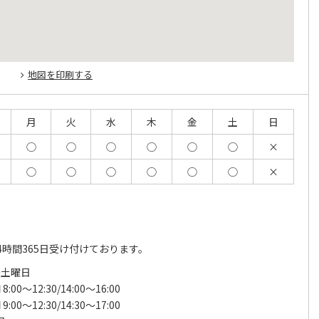
地図を印刷する
月
火
水
木
金
土
日
◯
◯
◯
◯
◯
◯
×
◯
◯
◯
◯
◯
◯
×
4時間365日受け付けております。
～土曜日
:00～12:30/14:00～16:00
:00～12:30/14:30～17:00