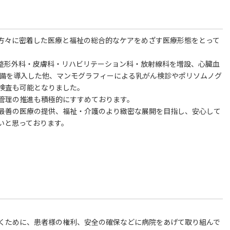
方々に密着した医療と福祉の総合的なケアをめざす医療形態をとって
・整形外科・皮膚科・リハビリテーション科・放射線科を増設、心臓血
設備を導入した他、マンモグラフィーによる乳がん検診やポリソムノグ
検査も可能となりました。
管理の推進も積極的にすすめております。
最善の医療の提供、福祉・介護のより緻密な展開を目指し、安心して
いと思っております。
くために、患者様の権利、安全の確保などに病院をあげて取り組んで