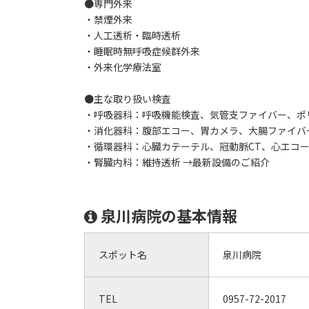
●専門外来
・禁煙外来
・人工透析・臨時透析
・睡眠時無呼吸症候群外来
・外来化学療法室
●主な取り扱い検査
・呼吸器科：呼吸機能検査、気管支ファイバー、ポ
・消化器科：腹部エコー、胃カメラ、大腸ファイバ
・循環器科：心臓カテーテル、冠動脈CT、心エコ
・腎臓内科：維持透析 →最新設備のご紹介
泉川病院の基本情報
スポット名
泉川病院
TEL
0957-72-2017