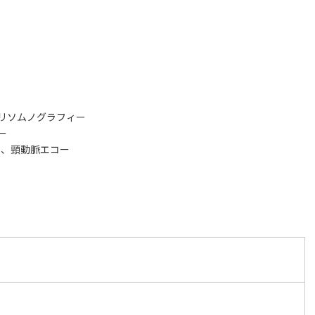
リソムノグラフィー
ー
ー、頸動脈エコー