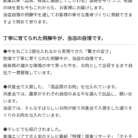
創業以来「品質、鮮度に徹底してこだわる」姿勢を守りつつ、老舗
の味を昔も今もこれからも、お客様にお届けします。
当店自慢の飛騨牛を通してお客様の幸せな食卓づくりに貢献できま
すよう努めて参ります。
丁寧に育てられた飛騨牛が、当店の自慢です。
◆牛を丸ごと1頭仕入れるから実現できた「驚きの安さ」
牧場で丁寧に育てられた飛騨牛が、当店の自慢です。
岐阜県の雄大な環境の中で育った牛を、お肉として出荷するまで自
社で一貫管理しています。
◆共進会で入賞した、「高品質のお肉」を仕入れています。
共進会では、農家がそれぞれ自信のある牛を選んで出品し、競い合
います。
当店では、そんなすばらしいお肉が揃う共進会で入賞をした選りす
ぐりのお肉を仕入れています。
◆テレビでも紹介されました。
東海エリアで大人気のテレビ番組「特捜！坂東リサーチ」「ホトチ