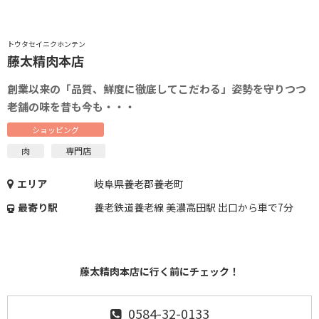
トウタセイニクホンテン
藤太精肉本店
創業以来の「品質、鮮度に徹底してこだわる」姿勢を守りつつ
老舗の味を昔も今も・・・
ショッピング
肉
専門店
エリア
岐阜県養老郡養老町
最寄り駅
養老鉄道養老線 美濃高田駅 出口から車で7分
藤太精肉本店に行く前にチェック！
0584-32-0133