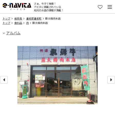
さぁ、今すぐ検索！
ナビタに掲載されている
地元のお店の情報が満載！
トップ
岐阜県
養老郡養老町
藤太精肉本店
トップ
食料品
肉
藤太精肉本店
アルバム