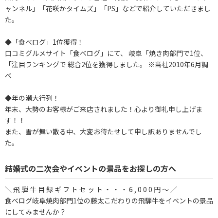
ャンネル」「花咲かタイムズ」「PS」などで紹介していただきまし
た。
◆「食べログ」1位獲得！
口コミグルメサイト「食べログ」にて、 岐阜「焼き肉部門で1位、
「注目ランキングで 総合2位を獲得しました。 ※当社2010年6月調
べ
◆年の瀬大行列！
年末、大勢のお客様がご来店されました！心より御礼申し上げま
す！！
また、雪が舞い散る中、大変お待たせして申し訳ありませんでし
た。
結婚式の二次会やイベントの景品をお探しの方へ
＼ 飛 騨 牛 目 録 ギ フ ト セ ッ ト ・ ・ ・ 6 , 0 0 0 円 ～ ／
食べログ岐阜焼肉部門1位の藤太こだわりの飛騨牛をイベントの景品
にしてみませんか？