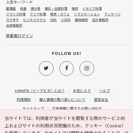
人気キーワード
居酒屋
和食
焼き鳥
懐石・会席料理
焼肉
イタリア料理
フランス料理
アジア料理
喫茶・カフェ
リラクゼーション
マッサージ
カラオケ
ビジネスホテル
内科
小児科
動物病院
会計事務所
法律事務所
掲載者ログイン
FOLLOW US!
e-NAVITA（イーナビタ）とは？
お気に入り
ヘルプ
利用規約
個人情報の取り扱いについて
運営会社
サイトマップ
広告掲載に関するお問い合わせ
サイトの内容に関するお問い合わせ
当サイトでは、利用者が当サイトを閲覧する際のサービス向
上およびサイトの利用状況把握のため、クッキー（Cookie）
を使用しています。当サイトでは閲覧を継続されることで、ク